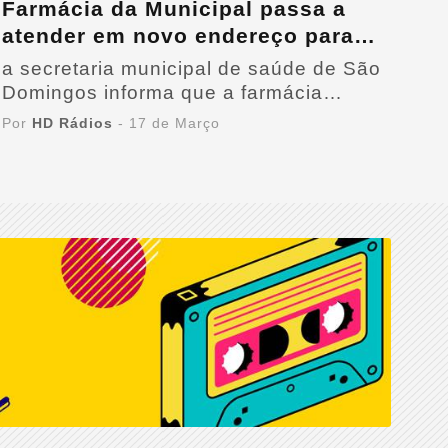
Farmácia da Municipal passa a
atender em novo endereço para
facilitar acesso da população em
a secretaria municipal de saúde de São
São Domingos
Domingos informa que a farmácia
municipal passa a atender em um novo
Por
HD Rádios
- 17 de Março
endereço