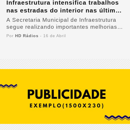
Infraestrutura intensifica trabalhos
nas estradas do interior nas últimas
semanas.
A Secretaria Municipal de Infraestrutura
segue realizando importantes melhorias
nas estradas do interior de São Domingos
Por
HD Rádios
- 16 de Abril