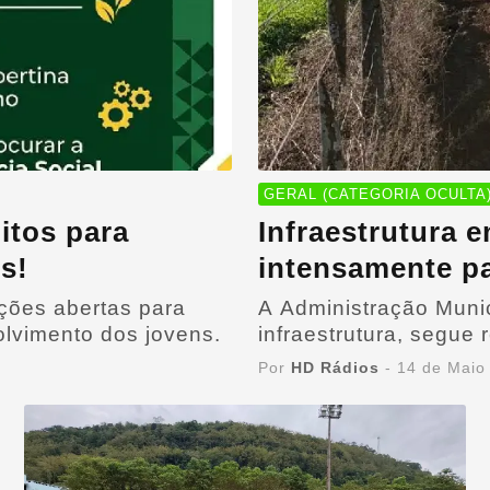
GERAL (CATEGORIA OCULTA
itos para
Infraestrutura 
s!
intensamente pa
atender comunid
ições abertas para
A Administração Munic
lvimento dos jovens.
infraestrutura, segue
diferentes pontos do 
Por
HD Rádios
- 14 de Maio