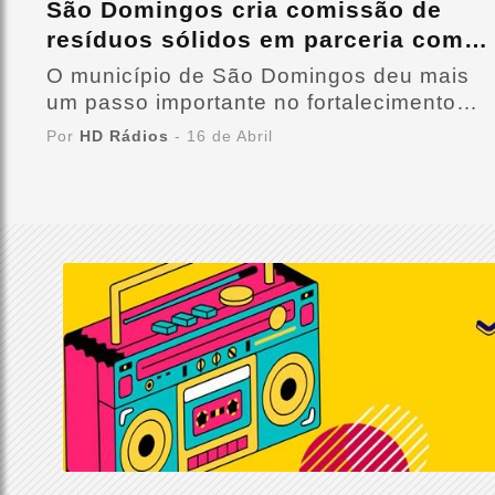
São Domingos cria comissão de
resíduos sólidos em parceria com o
IMA e reforça ações ambientais
O município de São Domingos deu mais
um passo importante no fortalecimento
das políticas ambientais com a criação de
Por
HD Rádios
- 16 de Abril
uma comissão voltada à gestão de
resíduos sólidos