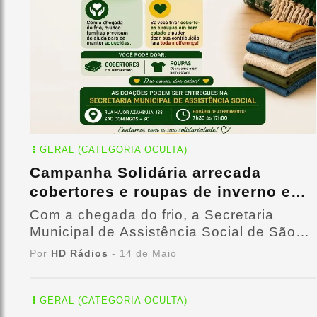
GERAL (CATEGORIA OCULTA)
Campanha Solidária arrecada
cobertores e roupas de inverno em
São Domingos
Com a chegada do frio, a Secretaria
Municipal de Assistência Social de São
Domingos lançou a campanha “Doe um
Por
HD Rádios
- 14 de Maio
Cobertor, Aqueça uma Vida”
GERAL (CATEGORIA OCULTA)