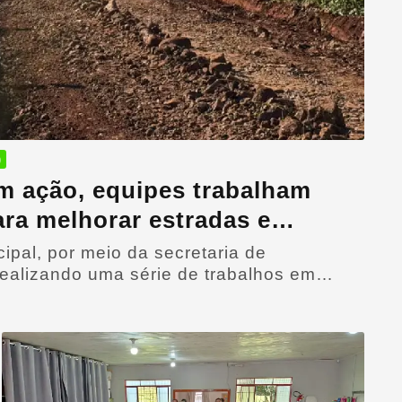
)
em ação, equipes trabalham
ra melhorar estradas e
ades do interior
ipal, por meio da secretaria de
 realizando uma série de trabalhos em
município