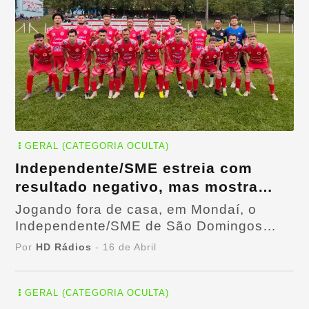
GERAL (CATEGORIA OCULTA)
Independente/SME estreia com
resultado negativo, mas mostra
força no Estadual de Amadores.
Jogando fora de casa, em Mondaí, o
Independente/SME de São Domingos
iniciou sua caminhada no Estadual de
Por
HD Rádios
- 16 de Abril
Amadores
GERAL (CATEGORIA OCULTA)