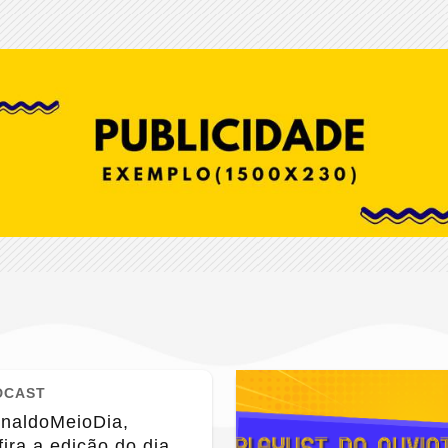
DCAST
rnaldoMeioDia,
ira a edição do dia