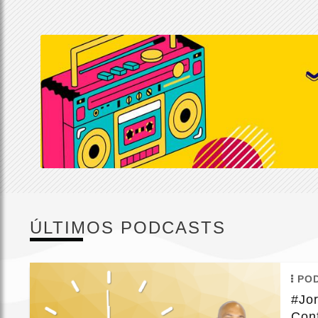
ÚLTIMOS PODCASTS
PO
#Jo
Conf